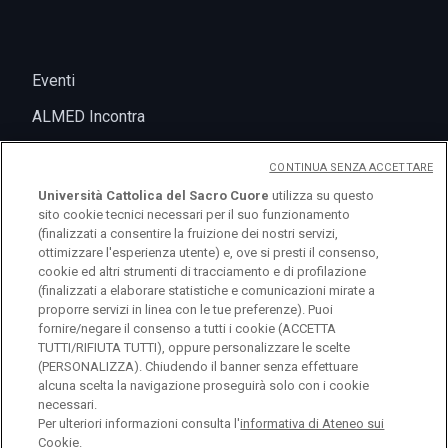
Eventi
ALMED Incontra
CONTINUA SENZA ACCETTARE
Università Cattolica del Sacro Cuore
utilizza su questo
sito cookie tecnici necessari per il suo funzionamento
(finalizzati a consentire la fruizione dei nostri servizi,
ottimizzare l'esperienza utente) e, ove si presti il consenso,
cookie ed altri strumenti di tracciamento e di profilazione
(finalizzati a elaborare statistiche e comunicazioni mirate a
logo UC
proporre servizi in linea con le tue preferenze). Puoi
fornire/negare il consenso a tutti i cookie (ACCETTA
TUTTI/RIFIUTA TUTTI), oppure personalizzare le scelte
© Università Cattolica del Sacro Cuore Largo A.
(PERSONALIZZA). Chiudendo il banner senza effettuare
alcuna scelta la navigazione proseguirà solo con i cookie
Gemelli 1, 20123 Milano PI 02133120150
necessari.
Per ulteriori informazioni consulta l'
informativa di Ateneo sui
Cookie.