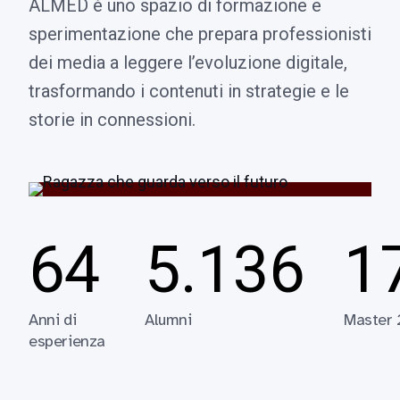
ALMED è uno spazio di formazione e
sperimentazione che prepara professionisti
dei media a leggere l’evoluzione digitale,
trasformando i contenuti in strategie e le
storie in connessioni.
64
5.136
1
Anni di
Alumni
Master
esperienza