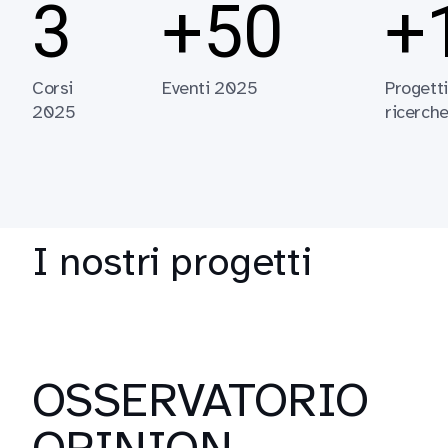
3
+50
+
Corsi
Eventi 2025
Progetti
2025
ricerch
I nostri progetti
OSSERVATORIO
OPINION