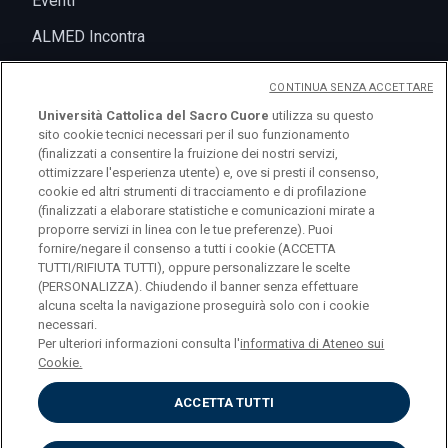
Eventi
ALMED Incontra
CONTINUA SENZA ACCETTARE
Università Cattolica del Sacro Cuore
utilizza su questo
sito cookie tecnici necessari per il suo funzionamento
(finalizzati a consentire la fruizione dei nostri servizi,
ottimizzare l'esperienza utente) e, ove si presti il consenso,
cookie ed altri strumenti di tracciamento e di profilazione
(finalizzati a elaborare statistiche e comunicazioni mirate a
logo UC
proporre servizi in linea con le tue preferenze). Puoi
fornire/negare il consenso a tutti i cookie (ACCETTA
TUTTI/RIFIUTA TUTTI), oppure personalizzare le scelte
© Università Cattolica del Sacro Cuore Largo A.
(PERSONALIZZA). Chiudendo il banner senza effettuare
alcuna scelta la navigazione proseguirà solo con i cookie
Gemelli 1, 20123 Milano PI 02133120150
necessari.
Per ulteriori informazioni consulta l'
informativa di Ateneo sui
Cookie.
ACCETTA TUTTI
Privacy
Cookies