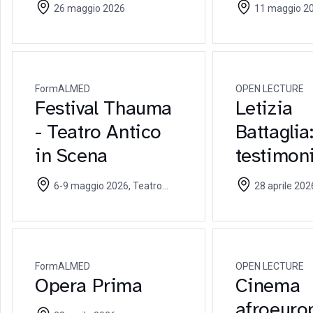
individua
26 maggio 2026
11 maggio 2025, Aula
sociali: 
SF301 Università 
maggio 2026
in dialo
le istituz
FormALMED
OPEN LECTURE
Festival Thauma
Letizia
- Teatro Antico
Battaglia
in Scena
testimon
della Sici
6-9 maggio 2026, Teatro
28 aprile 2026, Aula SF203
del mon
PIME Milano - Dal 06 maggio
Università Cattolic
2026 al 09 maggio 2026
2026
FormALMED
OPEN LECTURE
Opera Prima
Cinema
afroeuro