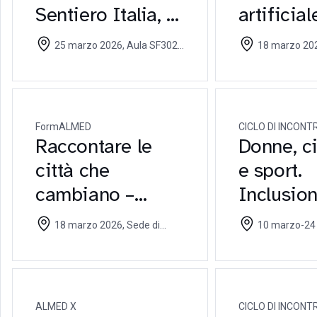
Sentiero Italia, il
artificial
trekking più
nuove sf
25 marzo 2026, Aula SF302
18 marzo 2025, Aula G001
lungo al mondo
la fruizi
Università Cattolica - 25 marzo
Università Cattol
2026
2026
informat
FormALMED
CICLO DI INCONTR
Raccontare le
Donne, c
città che
e sport.
cambiano –
Inclusion
Trasformare le
Diversity
18 marzo 2026, Sede di
10 marzo-24 marzo 2026,
città per
Superam
Brescia Università Cattolica - 18
Università Cattoli
marzo 2026
marzo 2026 al 2
restituire spazi
del Gend
alla comunità
ALMED X
CICLO DI INCONTR