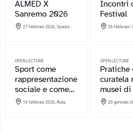
ALMED X
Incontri 
Sanremo 2026
Festival
27 febbraio 2026, Spazio
26 febbraio-7 maggio
Superluna Sanremo - 27
2026, Università C
febbraio 2026
26 febbraio 2026
2025
OPEN LECTURE
OPEN LECTURE
Sport come
Pratiche 
rappresentazione
curatela 
sociale e come
musei di 
campo di
contempo
16 febbraio 2026, Aula
20 gennaio 2026, Aula
confronto.
sfide, me
SF302 Università Cattolica - 16
NI110 Università C
febbraio 2026
gennaio 2026
Incontro con
processi
l'artista Adelita