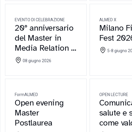
della
comunic
EVENTO DI CELEBRAZIONE
ALMED X
digitale
20° anniversario
Milano F
del Master in
Fest 202
Media Relation e
5-8 giugno 2026, Milano -
Comunicazione
Dal 05 giugno 202
08 giugno 2026
giugno 2026
d'Impresa
FormALMED
OPEN LECTURE
Open evening
Comunic
Master
salute e 
Postlaurea
come val