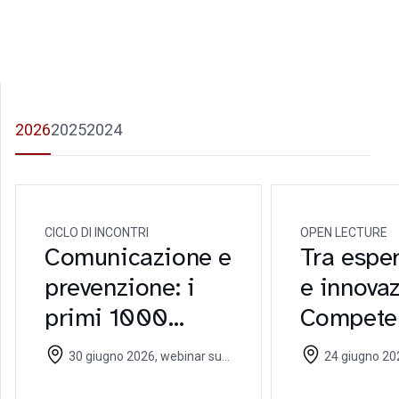
2026
2025
2024
CICLO DI INCONTRI
OPEN LECTURE
Comunicazione e
Tra espe
prevenzione: i
e innovaz
primi 1000
Compete
giorni di vita
sfide e
30 giugno 2026, webinar su
24 giugno 2026, Aula
prospetti
Teams - 30 giugno 2026
G005 Università Ca
giugno 2026