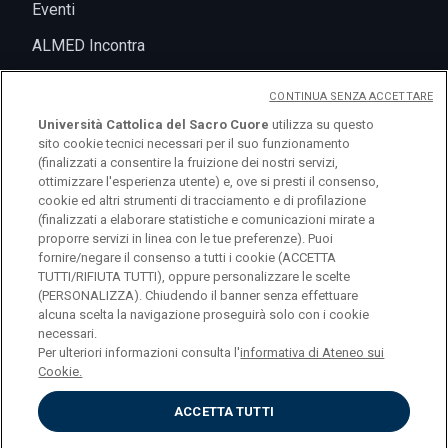
Eventi
ALMED Incontra
CONTINUA SENZA ACCETTARE
Università Cattolica del Sacro Cuore
utilizza su questo
sito cookie tecnici necessari per il suo funzionamento
(finalizzati a consentire la fruizione dei nostri servizi,
ottimizzare l'esperienza utente) e, ove si presti il consenso,
cookie ed altri strumenti di tracciamento e di profilazione
(finalizzati a elaborare statistiche e comunicazioni mirate a
logo UC
proporre servizi in linea con le tue preferenze). Puoi
fornire/negare il consenso a tutti i cookie (ACCETTA
TUTTI/RIFIUTA TUTTI), oppure personalizzare le scelte
© Università Cattolica del Sacro Cuore Largo A.
(PERSONALIZZA). Chiudendo il banner senza effettuare
alcuna scelta la navigazione proseguirà solo con i cookie
Gemelli 1, 20123 Milano PI 02133120150
necessari.
Per ulteriori informazioni consulta l'
informativa di Ateneo sui
Cookie.
ACCETTA TUTTI
Privacy
Cookies