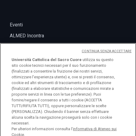
Eventi
ALMED Incontra
CONTINUA SENZA ACCETTARE
Università Cattolica del Sacro Cuore
utilizza su questo
sito cookie tecnici necessari per il suo funzionamento
(finalizzati a consentire la fruizione dei nostri servizi,
ottimizzare l'esperienza utente) e, ove si presti il consenso,
cookie ed altri strumenti di tracciamento e di profilazione
(finalizzati a elaborare statistiche e comunicazioni mirate a
logo UC
proporre servizi in linea con le tue preferenze). Puoi
fornire/negare il consenso a tutti i cookie (ACCETTA
TUTTI/RIFIUTA TUTTI), oppure personalizzare le scelte
© Università Cattolica del Sacro Cuore Largo A.
(PERSONALIZZA). Chiudendo il banner senza effettuare
alcuna scelta la navigazione proseguirà solo con i cookie
Gemelli 1, 20123 Milano PI 02133120150
necessari.
Per ulteriori informazioni consulta l'
informativa di Ateneo sui
Cookie.