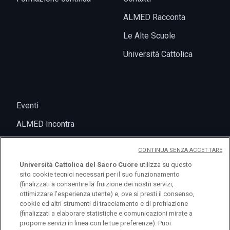
ALMED Racconta
Le Alte Scuole
Università Cattolica
Eventi
ALMED Incontra
CONTINUA SENZA ACCETTARE
Università Cattolica del Sacro Cuore
utilizza su questo
sito cookie tecnici necessari per il suo funzionamento
(finalizzati a consentire la fruizione dei nostri servizi,
ottimizzare l'esperienza utente) e, ove si presti il consenso,
cookie ed altri strumenti di tracciamento e di profilazione
(finalizzati a elaborare statistiche e comunicazioni mirate a
logo UC
proporre servizi in linea con le tue preferenze). Puoi