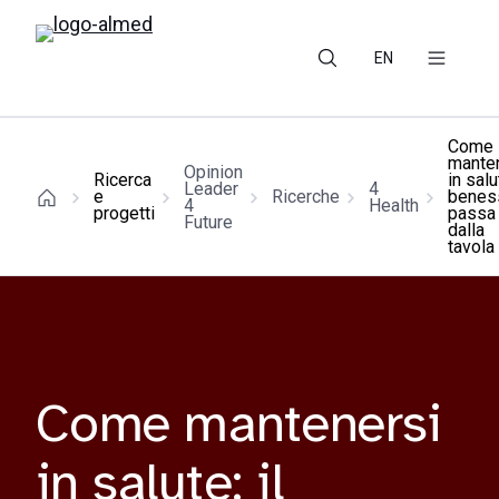
EN
Come
mante
Opinion
Ricerca
in salut
Leader
4
e
Ricerche
benes
4
Health
progetti
passa
Future
dalla
tavola
Come mantenersi
in salute: il