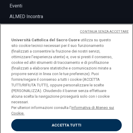
Eventi
ALMED Incontra
CONTINUA SENZA ACCETTARE
Università Cattolica del Sacro Cuore
utilizza su questo
sito cookie tecnici necessari per il suo funzionamento
(finalizzati a consentire la fruizione dei nostri servizi,
ottimizzare l'esperienza utente) e, ove si presti il consenso,
cookie ed altri strumenti di tracciamento e di profilazione
(finalizzati a elaborare statistiche e comunicazioni mirate a
logo UC
proporre servizi in linea con le tue preferenze). Puoi
fornire/negare il consenso a tutti i cookie (ACCETTA
TUTTI/RIFIUTA TUTTI), oppure personalizzare le scelte
© Università Cattolica del Sacro Cuore Largo A.
(PERSONALIZZA). Chiudendo il banner senza effettuare
alcuna scelta la navigazione proseguirà solo con i cookie
Gemelli 1, 20123 Milano PI 02133120150
necessari.
Per ulteriori informazioni consulta l'
informativa di Ateneo sui
Cookie.
ACCETTA TUTTI
Privacy