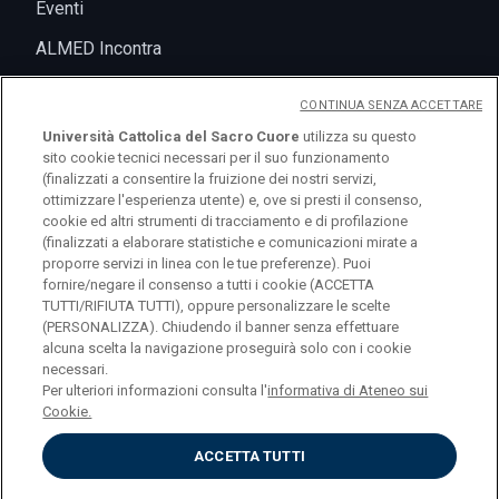
Eventi
ALMED Incontra
CONTINUA SENZA ACCETTARE
Università Cattolica del Sacro Cuore
utilizza su questo
sito cookie tecnici necessari per il suo funzionamento
(finalizzati a consentire la fruizione dei nostri servizi,
ottimizzare l'esperienza utente) e, ove si presti il consenso,
cookie ed altri strumenti di tracciamento e di profilazione
(finalizzati a elaborare statistiche e comunicazioni mirate a
logo UC
proporre servizi in linea con le tue preferenze). Puoi
fornire/negare il consenso a tutti i cookie (ACCETTA
TUTTI/RIFIUTA TUTTI), oppure personalizzare le scelte
© Università Cattolica del Sacro Cuore Largo A.
(PERSONALIZZA). Chiudendo il banner senza effettuare
alcuna scelta la navigazione proseguirà solo con i cookie
Gemelli 1, 20123 Milano PI 02133120150
necessari.
Per ulteriori informazioni consulta l'
informativa di Ateneo sui
Cookie.
ACCETTA TUTTI
Privacy
Cookies