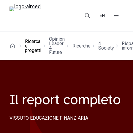
EN
Opinion
Ricerca
Leader
4
Risp
e
Ricerche
4
Society
infor
progetti
Future
Il report completo
VISSUTO EDUCAZIONE FINANZIARIA