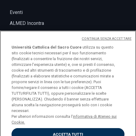
Eventi
ALMED Incontra
CONTINUA SENZA ACCETTARE
Università Cattolica del Sacro Cuore
utilizza su questo
sito cookie tecnici necessari per il suo funzionamento
(finalizzati a consentire la fruizione dei nostri servizi,
ottimizzare l'esperienza utente) e, ove si presti il consenso,
cookie ed altri strumenti di tracciamento e di profilazione
(finalizzati a elaborare statistiche e comunicazioni mirate a
logo UC
proporre servizi in linea con le tue preferenze). Puoi
fornire/negare il consenso a tutti i cookie (ACCETTA
TUTTI/RIFIUTA TUTTI), oppure personalizzare le scelte
© Università Cattolica del Sacro Cuore Largo A.
(PERSONALIZZA). Chiudendo il banner senza effettuare
alcuna scelta la navigazione proseguirà solo con i cookie
Gemelli 1, 20123 Milano PI 02133120150
necessari.
Per ulteriori informazioni consulta l'
informativa di Ateneo sui
Cookie.
ACCETTA TUTTI