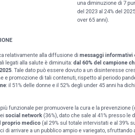
una diminuzione di 7 pun
del 2023 al 24% del 202
over 65 anni).
IONE
ca relativamente alla diffusione di
messaggi informativi 
i legati alla salute è diminuita:
dal 60% del campione che
 2025
. Tale dato può essere dovuto a un disinteresse cre
e e promozione di tali contenuti, rispetto al periodo pan
ane
: il 51% delle donne e il 52% degli under 45 anni ha dich
più funzionale per promuovere la cura e la prevenzione (
dei
social network
(36%), dato che sale al 41% presso le d
il proprio medico
(al 29% sul totale intervistati e al 39% su
 di arrivare a un pubblico ampio e variegato, sfruttando a