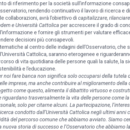
to di riferimento per la società sull’informazione consap
sservatorio, rendendo continuativo il lavoro di ricerca e 
le collaborazioni, avrà l’obiettivo di
capitalizzare, rilanciar
dem e Università Cattolica
per accrescere il grado di con
l’informazione e fornire gli strumenti per valutare effica
ndere decisioni più consapevoli.
tematiche al centro delle indagini dell’Osservatorio, che
l’Università Cattolica, saranno eterogenee e riguarderan
corso di vita quotidiana delle persone quali la salute, la s
tenibilità e l’educazione.
r noi fare banca non significa solo occuparsi della tutela de
elle imprese, ma anche contribuire al miglioramento della co
getto come questo, alimenta il dibattito virtuoso e costrutt
 riguardano trasversalmente la vita delle persone come la s
sonale, solo per citarne alcuni. La partecipazione, l’interes
ricerca condotto dall’Università Cattolica negli ultimi anni
lidità del percorso comune che abbiamo avviato. Siamo ce
 nuova storia di successo e l’Osservatorio che abbiamo la