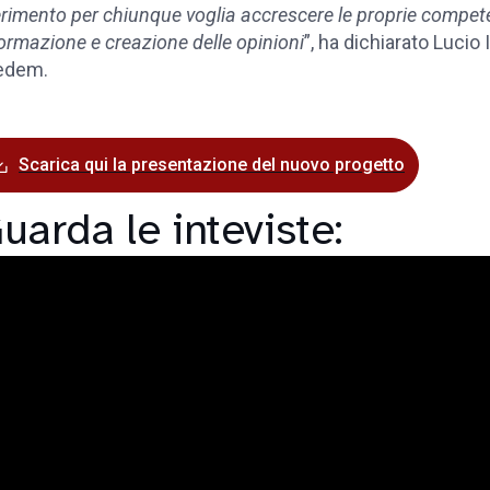
erimento per chiunque voglia accrescere le proprie compet
ormazione e creazione delle opinioni
”, ha dichiarato Lucio
edem.
Scarica qui la presentazione del nuovo progetto
uarda le inteviste: