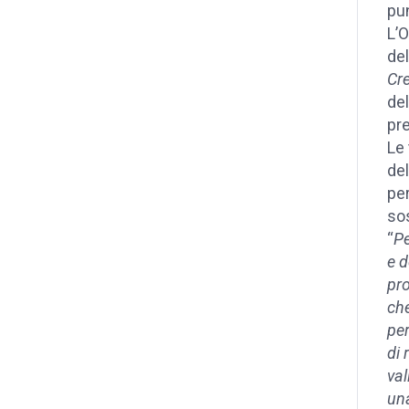
pun
L’O
del
Cre
del
pre
Le 
del
per
sos
“
Pe
e d
pro
che
per
di 
va
una