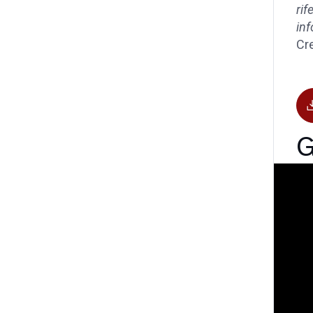
rif
inf
Cr
G