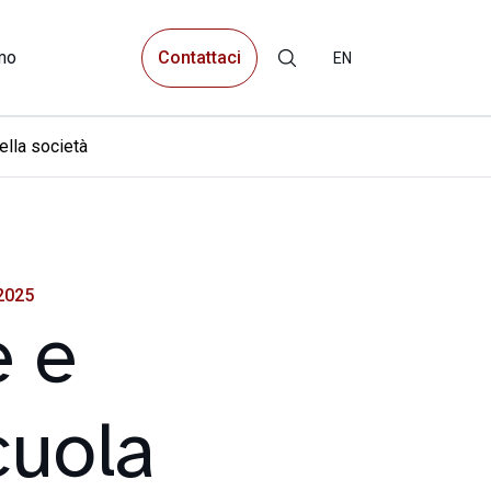
Contattaci
mo
EN
lla società
2025
e e
scuola