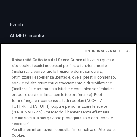
Eventi
ALMED Incontra
CONTINUA SENZA ACCETTARE
Università Cattolica del Sacro Cuore
utilizza su questo
sito cookie tecnici necessari per il suo funzionamento
(finalizzati a consentire la fruizione dei nostri servizi,
ottimizzare l'esperienza utente) e, ove si presti il consenso,
cookie ed altri strumenti di tracciamento e di profilazione
(finalizzati a elaborare statistiche e comunicazioni mirate a
logo UC
proporre servizi in linea con le tue preferenze). Puoi
fornire/negare il consenso a tutti i cookie (ACCETTA
TUTTI/RIFIUTA TUTTI), oppure personalizzare le scelte
© Università Cattolica del Sacro Cuore Largo A.
(PERSONALIZZA). Chiudendo il banner senza effettuare
alcuna scelta la navigazione proseguirà solo con i cookie
Gemelli 1, 20123 Milano PI 02133120150
necessari.
Per ulteriori informazioni consulta l'
informativa di Ateneo sui
Cookie.