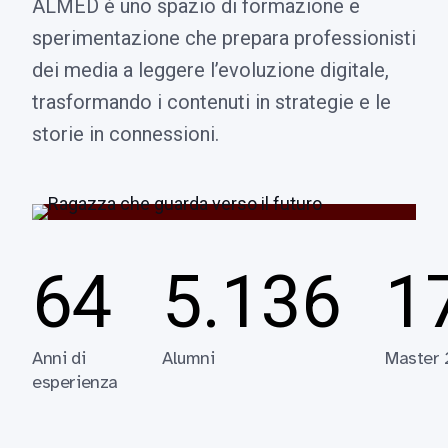
ALMED è uno spazio di formazione e
sperimentazione che prepara professionisti
dei media a leggere l’evoluzione digitale,
trasformando i contenuti in strategie e le
storie in connessioni.
64
5.136
1
Anni di
Alumni
Master
esperienza