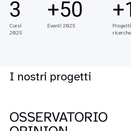
3
+50
+
Corsi
Eventi 2025
Progetti
2025
ricerch
I nostri progetti
OSSERVATORIO
OPINION