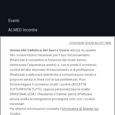
Eventi
ALMED Incontra
CONTINUA SENZA ACCETTARE
Università Cattolica del Sacro Cuore
utilizza su questo
sito cookie tecnici necessari per il suo funzionamento
(finalizzati a consentire la fruizione dei nostri servizi,
ottimizzare l'esperienza utente) e, ove si presti il consenso,
cookie ed altri strumenti di tracciamento e di profilazione
(finalizzati a elaborare statistiche e comunicazioni mirate a
logo UC
proporre servizi in linea con le tue preferenze). Puoi
fornire/negare il consenso a tutti i cookie (ACCETTA
TUTTI/RIFIUTA TUTTI), oppure personalizzare le scelte
© Università Cattolica del Sacro Cuore Largo A.
(PERSONALIZZA). Chiudendo il banner senza effettuare
alcuna scelta la navigazione proseguirà solo con i cookie
Gemelli 1, 20123 Milano PI 02133120150
necessari.
Per ulteriori informazioni consulta l'
informativa di Ateneo sui
Cookie.