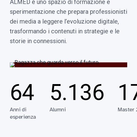
ALMED è uno spazio di formazione e
sperimentazione che prepara professionisti
dei media a leggere l’evoluzione digitale,
trasformando i contenuti in strategie e le
storie in connessioni.
64
5.136
1
Anni di
Alumni
Master
esperienza