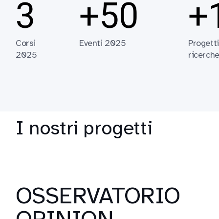
3
+50
+
Corsi
Eventi 2025
Progetti
2025
ricerch
I nostri progetti
OSSERVATORIO
OPINION