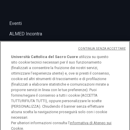
Eventi
ALMED Incontra
CONTINUA SENZA ACCETTARE
Università Cattolica del Sacro Cuore
utilizza su questo
sito cookie tecnici necessari per il suo funzionamento
(finalizzati a consentire la fruizione dei nostri servizi,
ottimizzare l'esperienza utente) e, ove si presti il consenso,
cookie ed altri strumenti di tracciamento e di profilazione
(finalizzati a elaborare statistiche e comunicazioni mirate a
logo UC
proporre servizi in linea con le tue preferenze). Puoi
fornire/negare il consenso a tutti i cookie (ACCETTA
TUTTI/RIFIUTA TUTTI), oppure personalizzare le scelte
© Università Cattolica del Sacro Cuore Largo A.
(PERSONALIZZA). Chiudendo il banner senza effettuare
alcuna scelta la navigazione proseguirà solo con i cookie
Gemelli 1, 20123 Milano PI 02133120150
necessari.
Per ulteriori informazioni consulta l'
informativa di Ateneo sui
Cookie.