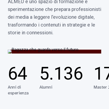
ALMED è uno spazio di formazione e
sperimentazione che prepara professionisti
dei media a leggere l’evoluzione digitale,
trasformando i contenuti in strategie e le
storie in connessioni.
64
5.136
1
Anni di
Alumni
Master
esperienza