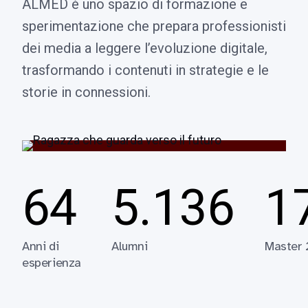
ALMED è uno spazio di formazione e
sperimentazione che prepara professionisti
dei media a leggere l’evoluzione digitale,
trasformando i contenuti in strategie e le
storie in connessioni.
64
5.136
1
Anni di
Alumni
Master
esperienza