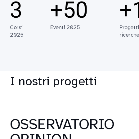
3
+50
+
Corsi
Eventi 2025
Progetti
2025
ricerch
I nostri progetti
OSSERVATORIO
OPINION