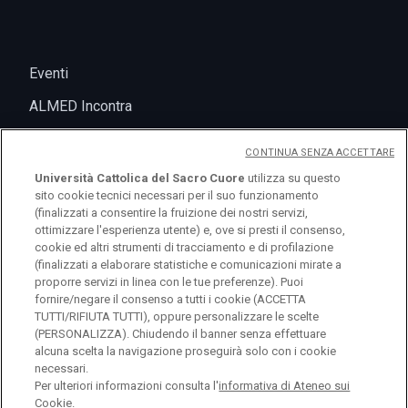
Eventi
ALMED Incontra
CONTINUA SENZA ACCETTARE
Università Cattolica del Sacro Cuore
utilizza su questo
sito cookie tecnici necessari per il suo funzionamento
(finalizzati a consentire la fruizione dei nostri servizi,
ottimizzare l'esperienza utente) e, ove si presti il consenso,
cookie ed altri strumenti di tracciamento e di profilazione
(finalizzati a elaborare statistiche e comunicazioni mirate a
logo UC
proporre servizi in linea con le tue preferenze). Puoi
fornire/negare il consenso a tutti i cookie (ACCETTA
TUTTI/RIFIUTA TUTTI), oppure personalizzare le scelte
© Università Cattolica del Sacro Cuore Largo A.
(PERSONALIZZA). Chiudendo il banner senza effettuare
alcuna scelta la navigazione proseguirà solo con i cookie
Gemelli 1, 20123 Milano PI 02133120150
necessari.
Per ulteriori informazioni consulta l'
informativa di Ateneo sui
Cookie.